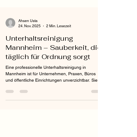
Ahsen Usta
24. Nov. 2025
2 Min. Lesezeit
Unterhaltsreinigung
Mannheim – Sauberkeit, die
täglich für Ordnung sorgt
Eine professionelle Unterhaltsreinigung in
Mannheim ist für Unternehmen, Praxen, Büros
und öffentliche Einrichtungen unverzichtbar. Sie
sorgt dafür, dass Räume dauerhaft sauber,
hygienisch und einladend bleiben – Tag für Tag. In
einer Stadt wie Mannheim, in der viele
Unternehmen mit Kunden und Mitarbeitern im
direkten Kontakt stehen, ist eine regelmäßige
Reinigung ein wichtiger Baustein für ein
professionelles Erscheinungsbild und einen