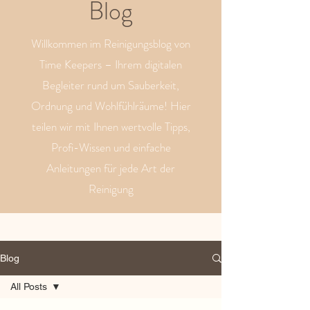
Blog
Willkommen im Reinigungsblog von
Time Keepers – Ihrem digitalen
Begleiter rund um Sauberkeit,
Ordnung und Wohlfühlräume! Hier
teilen wir mit Ihnen wertvolle Tipps,
Profi-Wissen und einfache
Anleitungen für jede Art der
Reinigung
Blog
All Posts