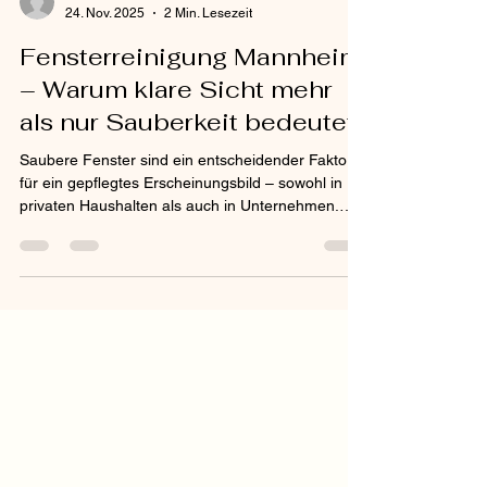
Ahsen Usta
24. Nov. 2025
2 Min. Lesezeit
Fensterreinigung Mannheim
– Warum klare Sicht mehr
als nur Sauberkeit bedeutet
Saubere Fenster sind ein entscheidender Faktor
für ein gepflegtes Erscheinungsbild – sowohl in
privaten Haushalten als auch in Unternehmen.
Besonders in einer Stadt wie Mannheim, in der
viele Büros, Praxen und Gewerbeflächen stark
frequentiert sind, spielt eine regelmäßige
Fensterreinigung eine große Rolle. Klare
Glasflächen sorgen für mehr Licht, ein
angenehmes Raumgefühl und vermitteln Kunden
sofort einen professionellen Eindruck. Gleichzeitig
verbessert sauberes Glas das