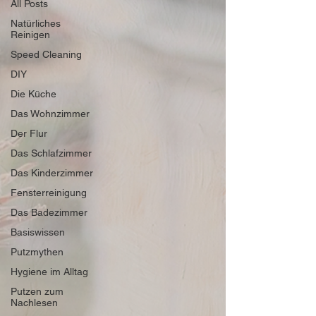
All Posts
Natürliches
Reinigen
Speed Cleaning
DIY
Die Küche
Das Wohnzimmer
Der Flur
Das Schlafzimmer
Das Kinderzimmer
Fensterreinigung
Das Badezimmer
Basiswissen
Putzmythen
Hygiene im Alltag
Putzen zum
Nachlesen