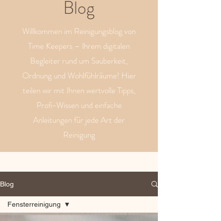
Blog
Willkommen im Reinigungsblog von
Time Keepers – Ihrem digitalen
Begleiter rund um Sauberkeit,
Ordnung und Wohlfühlräume! Hier
teilen wir mit Ihnen wertvolle Tipps,
Profi-Wissen und einfache
Anleitungen für jede Art der
Reinigung
Blog
Fensterreinigung