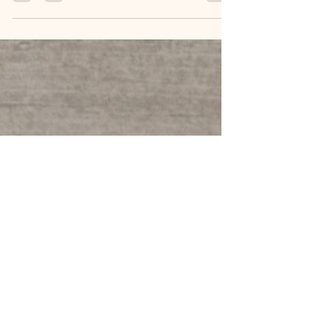
alles um die oft übersehenen Details: Rahmen,
Ritzen, Fensterbänke und Witterungsschutz. Denn
erst wenn auch die Ecken glänzen, ist der Blick
nach draußen wirklich klar. Mit einem natürlichen
Lotus-Effekt kannst du sogar verhindern, dass
Regen deine Mühe wieder zunichtemacht – für
langanhaltenden Glanz mit wenig Aufwand.