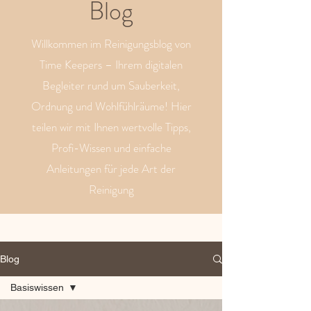
Blog
Willkommen im Reinigungsblog von
Time Keepers – Ihrem digitalen
Begleiter rund um Sauberkeit,
Ordnung und Wohlfühlräume! Hier
teilen wir mit Ihnen wertvolle Tipps,
Profi-Wissen und einfache
Anleitungen für jede Art der
Reinigung
Blog
Basiswissen