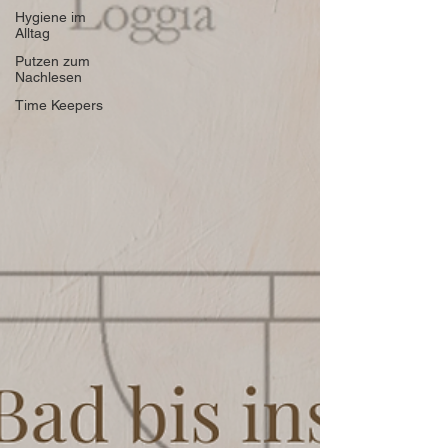
Hygiene im
Alltag
Putzen zum
Nachlesen
Time Keepers