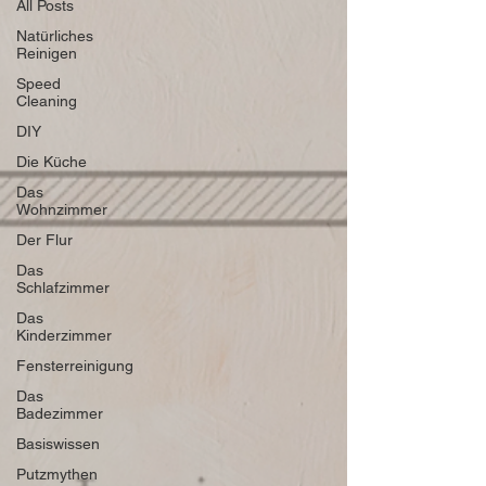
All Posts
Natürliches
Reinigen
Speed
Cleaning
DIY
Die Küche
Das
Wohnzimmer
Der Flur
Das
Schlafzimmer
Das
Kinderzimmer
Fensterreinigung
Das
Badezimmer
Basiswissen
Putzmythen