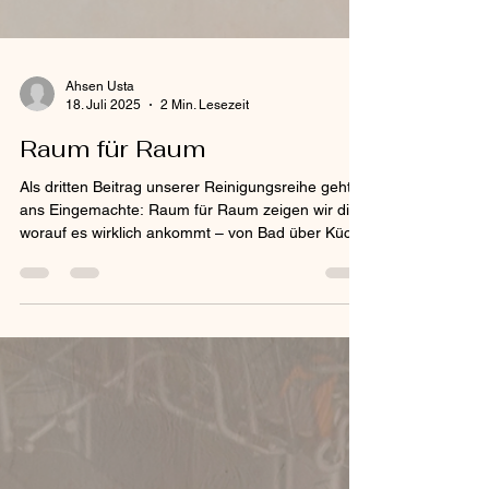
Ahsen Usta
18. Juli 2025
2 Min. Lesezeit
Raum für Raum
Als dritten Beitrag unserer Reinigungsreihe geht’s
ans Eingemachte: Raum für Raum zeigen wir dir,
worauf es wirklich ankommt – von Bad über Küche
bis ins Schlafzimmer. Du erfährst, welche
Reihenfolge sinnvoll ist, welche Tücher du
brauchst und wie du hygienisch und effizient
sauber machst – ganz ohne Stress. Ideal für alle,
die ihr Zuhause nachhaltig gepflegt halten wollen.