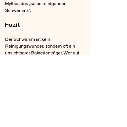
Mythos des „selbstreinigenden 
Schwamms“.
Fazit
Der Schwamm ist kein 
Reinigungswunder, sondern oft ein 
unsichtbarer Bakterienträger. Wer auf 
Hygiene und Gesundheit achtet, sollte 
das Werkzeug ebenso kritisch 
betrachten wie den Schmutz selbst. Es 
lohnt sich, den kleinen Helfer zu 
hinterfragen – und bessere Alternativen 
ins Putzregal zu holen.
Putzmythen