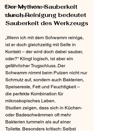
Der Mythos: Sauberkeit 
Putzen zum Nachlesen
durch Reinigung bedeutet 
Time Keepers
Sauberkeit des Werkzeugs
„Wenn ich mit dem Schwamm reinige, 
ist er doch gleichzeitig mit Seife in 
Kontakt – der wird doch dabei sauber, 
oder?“ Klingt logisch, ist aber ein 
gefährlicher Trugschluss. Der 
Schwamm nimmt beim Putzen nicht nur 
Schmutz auf, sondern auch Bakterien, 
Speisereste, Fett und Feuchtigkeit – 
die perfekte Kombination für 
mikroskopisches Leben.
Studien zeigen, dass sich in Küchen- 
oder Badeschwämmen oft mehr 
Bakterien tummeln als auf einer 
Toilette. Besonders kritisch: Selbst 