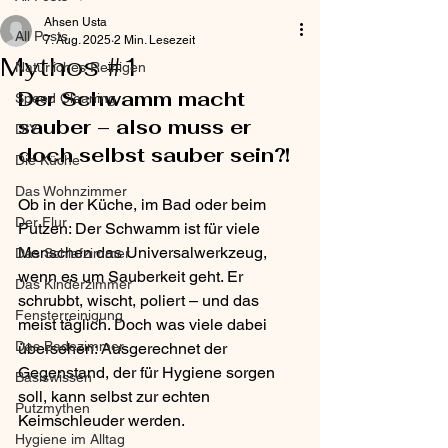
Ahsen Usta
All Posts
7. Aug. 2025
2 Min. Lesezeit
Mythos #1
Natürliches Reinigen
Der Schwamm macht 
Speed Cleaning
sauber – also muss er 
DIY
doch selbst sauber sein?!
Die Küche
Das Wohnzimmer
Ob in der Küche, im Bad oder beim 
Der Flur
Putzen: Der Schwamm ist für viele 
Menschen das Universalwerkzeug, 
Das Schlafzimmer
wenn es um Sauberkeit geht. Er 
Das Kinderzimmer
schrubbt, wischt, poliert – und das 
Fensterreinigung
meist täglich. Doch was viele dabei 
Das Badezimmer
übersehen: Ausgerechnet der 
Gegenstand, der für Hygiene sorgen 
Basiswissen
soll, kann selbst zur echten 
Putzmythen
Keimschleuder werden.
Hygiene im Alltag