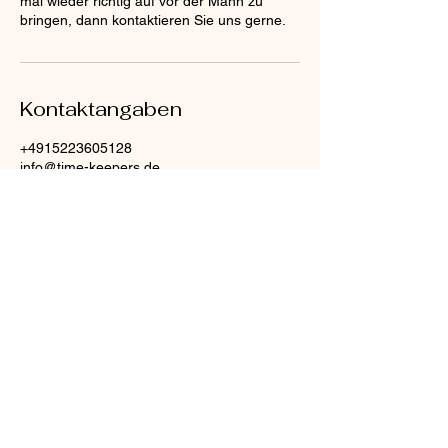
mal wieder richtig auf vor der Mann zu
bringen, dann kontaktieren Sie uns gerne.
Kontaktangaben
+4915223605128
info@time-keepers.de
Gottlieb-Daimler-Straße 14, 68165
Mannheim, Deutschland
Time Keepers
info@time-keepers.de