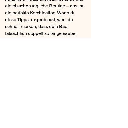
ein bisschen tägliche Routine – das ist 
die perfekte Kombination. Wenn du 
diese Tipps ausprobierst, wirst du 
schnell merken, dass dein Bad 
tatsächlich doppelt so lange sauber 
bleibt. Du sparst nicht nur Zeit, sondern 
schaffst dir einen Raum, in dem du dich 
jeden Tag wohlfühlst.
Fazit
Ein sauberes Badezimmer ist kein 
Zufall, sondern das Ergebnis smarter 
Gewohnheiten. Mit den richtigen 
Hausmitteln, ein wenig Konsequenz 
und cleveren Tricks kannst du dein Bad 
ohne großen Aufwand dauerhaft frisch 
halten. Es geht nicht darum, mehr zu 