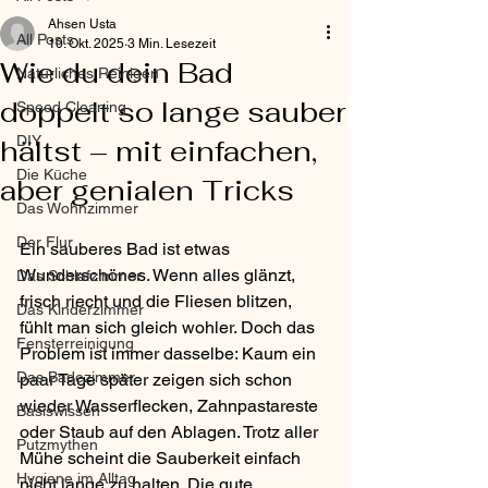
Ahsen Usta
All Posts
10. Okt. 2025
3 Min. Lesezeit
Wie du dein Bad
Natürliches Reinigen
doppelt so lange sauber
Speed Cleaning
DIY
hältst – mit einfachen,
Die Küche
aber genialen Tricks
Das Wohnzimmer
Der Flur
Ein sauberes Bad ist etwas 
Wunderschönes. Wenn alles glänzt, 
Das Schlafzimmer
frisch riecht und die Fliesen blitzen, 
Das Kinderzimmer
fühlt man sich gleich wohler. Doch das 
Fensterreinigung
Problem ist immer dasselbe: Kaum ein 
Das Badezimmer
paar Tage später zeigen sich schon 
wieder Wasserflecken, Zahnpastareste 
Basiswissen
oder Staub auf den Ablagen. Trotz aller 
Putzmythen
Mühe scheint die Sauberkeit einfach 
Hygiene im Alltag
nicht lange zu halten. Die gute 