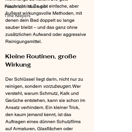
Nachricht ist: Es gibt einfache, aber 
Putzen zum Nachlesen
äußerst wirkungsvolle Methoden, mit 
Time Keepers
denen dein Bad doppelt so lange 
sauber bleibt – und das ganz ohne 
zusätzlichen Aufwand oder aggressive 
Reinigungsmittel.
Kleine Routinen, große 
Wirkung
Der Schlüssel liegt darin, nicht nur zu 
reinigen, sondern 
vorzubeugen
. Wer 
versteht, warum Schmutz, Kalk und 
Gerüche entstehen, kann sie schon im 
Ansatz verhindern. Ein kleiner Trick, 
den kaum jemand kennt, ist das 
Auftragen eines dünnen Schutzfilms 
auf Armaturen, Glasflächen oder 