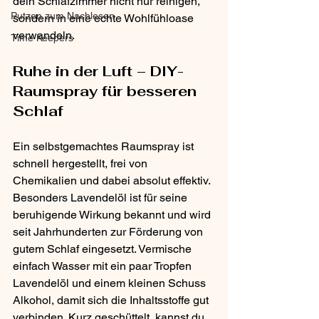
dein Schlafzimmer nicht nur reinigen, 
Putzen zum Nachlesen
sondern in eine echte Wohlfühloase 
verwandeln.
Time Keepers
Ruhe in der Luft – DIY-
Raumspray für besseren 
Schlaf
Ein selbstgemachtes Raumspray ist 
schnell hergestellt, frei von 
Chemikalien und dabei absolut effektiv. 
Besonders Lavendelöl ist für seine 
beruhigende Wirkung bekannt und wird 
seit Jahrhunderten zur Förderung von 
gutem Schlaf eingesetzt. Vermische 
einfach Wasser mit ein paar Tropfen 
Lavendelöl und einem kleinen Schuss 
Alkohol, damit sich die Inhaltsstoffe gut 
verbinden. Kurz geschüttelt, kannst du 