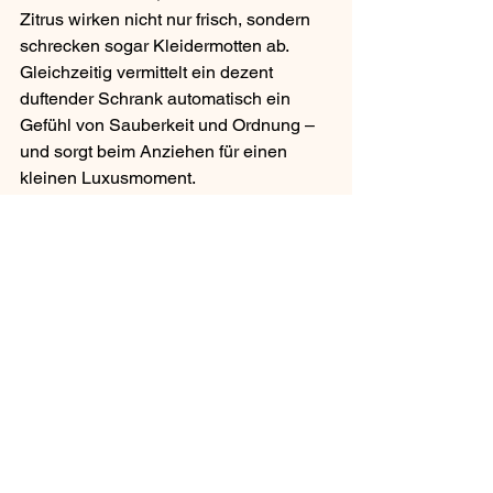
Zitrus wirken nicht nur frisch, sondern 
schrecken sogar Kleidermotten ab. 
Gleichzeitig vermittelt ein dezent 
duftender Schrank automatisch ein 
Gefühl von Sauberkeit und Ordnung – 
und sorgt beim Anziehen für einen 
kleinen Luxusmoment.  
Diese einfachen, aber effektiven Hacks 
machen aus deinem Schlafzimmer 
einen Raum, der nicht nur sauber ist, 
sondern sich auch gut anfühlt – jeden 
Tag aufs Neue.
Das Schlafzimmer