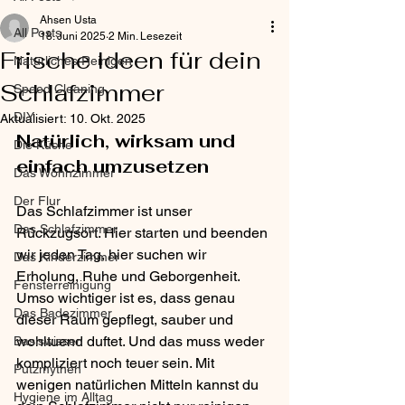
Ahsen Usta
All Posts
18. Juni 2025
2 Min. Lesezeit
Frische Ideen für dein
Natürliches Reinigen
Schlafzimmer
Speed Cleaning
DIY
Aktualisiert:
10. Okt. 2025
Natürlich, wirksam und 
Die Küche
einfach umzusetzen
Das Wohnzimmer
Der Flur
Das Schlafzimmer ist unser 
Das Schlafzimmer
Rückzugsort. Hier starten und beenden 
wir jeden Tag, hier suchen wir 
Das Kinderzimmer
Erholung, Ruhe und Geborgenheit. 
Fensterreinigung
Umso wichtiger ist es, dass genau 
Das Badezimmer
dieser Raum gepflegt, sauber und 
wohltuend duftet. Und das muss weder 
Basiswissen
kompliziert noch teuer sein. Mit 
Putzmythen
wenigen natürlichen Mitteln kannst du 
Hygiene im Alltag