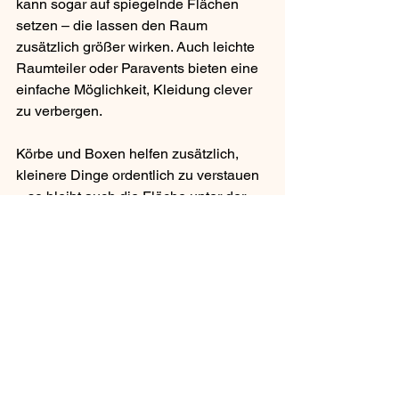
kann sogar auf spiegelnde Flächen 
setzen – die lassen den Raum 
zusätzlich größer wirken. Auch leichte 
Raumteiler oder Paravents bieten eine 
einfache Möglichkeit, Kleidung clever 
zu verbergen.
Körbe und Boxen helfen zusätzlich, 
kleinere Dinge ordentlich zu verstauen 
– so bleibt auch die Fläche unter der 
Garderobe strukturiert. Der Effekt: Der 
Flur wirkt nicht nur aufgeräumter, 
sondern auch einladender und 
harmonischer. Ein kleines Upgrade mit 
großer Wirkung – für dich und deine 
Gäste.
Der Flur