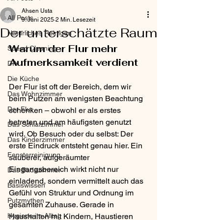
Ahsen Usta
All Posts
9. Juni 2025
2 Min. Lesezeit
Der unterschätzte Raum
Natürliches Reinigen
Warum der Flur mehr 
Speed Cleaning
Aufmerksamkeit verdient
DIY
Die Küche
Der Flur ist oft der Bereich, dem wir 
Das Wohnzimmer
beim Putzen am wenigsten Beachtung 
Der Flur
schenken – obwohl er als erstes 
betreten und am häufigsten genutzt 
Das Schlafzimmer
wird. Ob Besuch oder du selbst: Der 
Das Kinderzimmer
erste Eindruck entsteht genau hier. Ein 
Fensterreinigung
sauberer, aufgeräumter 
Eingangsbereich wirkt nicht nur 
Das Badezimmer
einladend, sondern vermittelt auch das 
Basiswissen
Gefühl von Struktur und Ordnung im 
Putzmythen
gesamten Zuhause. Gerade in 
Hygiene im Alltag
Haushalten mit Kindern, Haustieren 